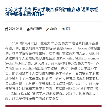
北京大学·芝加哥大学联合系列讲座启动 诺贝尔经
济学奖得主首讲开讲
2020-06-18
新闻快递
ghzhb
876
北京时间6月12日，北京大学·芝加哥大学联合系列讲座首讲
在线开讲，由芝加哥大学詹姆斯·赫克曼(James J. Heckman)教授主
讲，教育学院哈巍教授主持，以早期儿童教育为切入点，就如何
通过提升个人发展技能促进社会流动(Promoting Skills to Promote
Social Mobility)展开深入讨论。赫克曼教授是芝加哥大学亨利·舒
尔茨(Henry Schultz)杰出经济学教授，2000年获得诺贝尔经济学
奖。他长期致力于人类发展相关的跨学科研究，着力探索早期生
活环境对于个人未来成就的影响，研究和解决全球面对的主要社
会经济问题，尤其是不平等和社会流动性问题。近几年，赫克曼
教授将部分研究精力集中于中国，并以顾问身份为“慧育中国”项
目（China Reach）提供学术咨询和建议。2019年，因其杰出贡
献，赫克曼教授获得中国政府友谊奖。