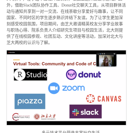
外，借助Slack团队协作工具、Donut社交聊天工具，从项目群体活
动与通知共享到一对一交流、在线茶歇分享爱好与趣事，让不同
国家、不同时区的学生逐步熟识并结下友谊。为了让学生更加深
刻感受校园氛围，项目期间，由芝大邀请精英校友分享学业故事
与职场心得、院系负责人介绍研究生项目与校园生活，北大则提
供了在线校园参观、社团互动、文化讲座等活动，加深对北大与
芝大两校的认识与了解。
多元技术平台营造丰富社交生活