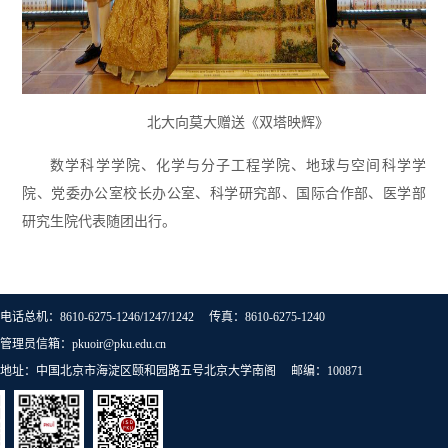
北大向莫大赠送《双塔映辉》
数学科学学院、化学与分子工程学院、地球与空间科学学
院、党委办公室校长办公室、科学研究部、国际合作部、医学部
研究生院代表随团出行。
电话总机：8610-6275-1246/1247/1242 传真：8610-6275-1240
管理员信箱：pkuoir@pku.edu.cn
地址：中国北京市海淀区颐和园路五号北京大学南阁 邮编：100871