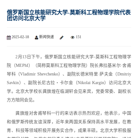
俄罗斯国立核能研究大学-莫斯科工程物理学院代表
团访问北京大学
2025-02-18
新闻快递
151
2月13日下午，俄罗斯国立核能研究大学-莫斯科工程物理学
院（MEPhI）（简称莫斯科工程物理学院）院长弗拉基米尔·舍甫
琴科（Vladimir Shevchenko）、副院长德米特里·萨夫金（Dmitriy
Savkin）、副院长尼古拉・卡尔金（Nikolai Kargin）访问北京大
学。北京大学校长龚旗煌在临湖轩会见来宾，党委常委、副校长
方方陪同会见。
龚旗煌对舍甫琴科一行的来访表示热烈欢迎，他表示，中国
和俄罗斯传统友谊深厚，近年来两国关系保持高水平发展，在教
育、科技等领域积极开展务实合作，成果丰硕。北京大学积极服