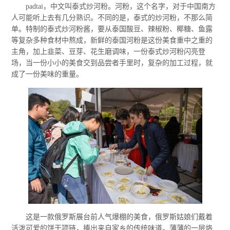
padtai，中文叫泰式炒河粉。河粉，这个名字，对于中国南方
人可能听上去有几分熟识。不同的是，泰式的炒河粉，不那么简
单。特制的泰式炒河粉酱，要从泰国酸豆、辣椒粉、椰糖、鱼露
等复杂多种食材中熬成，新鲜的泰国河粉是这份美食重中之重的
主角，加上韭菜、豆芽、花生磨调味，一份泰式炒河粉闪亮登
场，当一份小小的美食交到品尝者手里时，复杂的加工过程，就
成了一份美味的重量。
这是一款俄罗斯展台前人气爆棚的美食，俄罗斯姑娘们戴着
活泼可爱的饼干项链，捧出来自家乡的传统味道。薄薄的一层烙