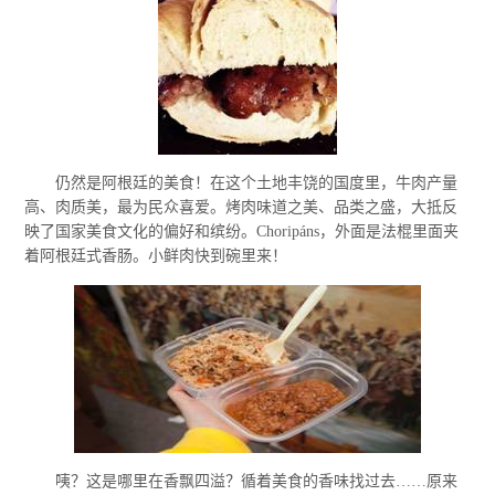
仍然是阿根廷的美食！在这个土地丰饶的国度里，牛肉产量
高、肉质美，最为民众喜爱。烤肉味道之美、品类之盛，大抵反
映了国家美食文化的偏好和缤纷。Choripáns，外面是法棍里面夹
着阿根廷式香肠。小鲜肉快到碗里来！
咦？这是哪里在香飘四溢？循着美食的香味找过去……原来