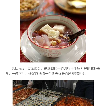
Sekoteng，姜汤杂烩，是缅甸的一道流行于千家万户的滋补美
食，一碗下肚，便足以抵御一个冬天绵长而剧烈的寒冷。