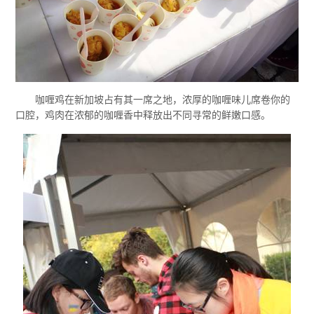
咖喱鸡在新加坡占有其一席之地，浓厚的咖喱味儿席卷你的
口腔，鸡肉在浓郁的咖喱香中释放出不同寻常的鲜嫩口感。