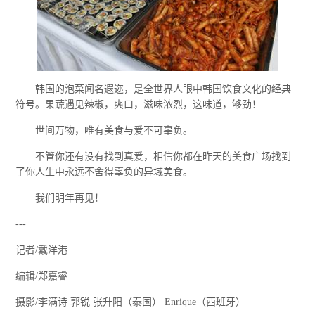
韩国的泡菜闻名遐迩，是全世界人眼中韩国饮食文化的经典
符号。果蔬遇见辣椒，爽口，滋味浓烈，这味道，够劲！
世间万物，唯有美食与爱不可辜负。
不管你还有没有找到真爱，相信你都在昨天的美食广场找到
了你人生中永远不舍得辜负的异域美食。
我们明年再见！
---
记者/戴洋港
编辑/郑嘉睿
摄影/李满诗 郭锐 张升阳（泰国） Enrique（西班牙）