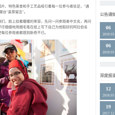
、特色美食和手工艺品吸引着每一位参与者驻足，“通
展台“盖章留念”。
公告通
们，脸上挂着暖暖的笑容，先问一问参观者中文名，再问
06
仔仔细细地用细毛笔在纸上写下自己为他取好的阿拉伯名
使每位参观者都感到新奇不已。
2018.03
06
2018.03
深度报
12
2018.03
19
2017.12