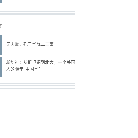
访
吴志攀：孔子学院二三事
新华社：从斯坦福到北大，一个美国
人的40年“中国学”