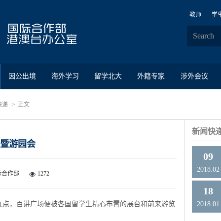
教师
学
因公出境
海外学习
留学北大
外籍专家
涉外会议
快递
正文
新闻快
展览暨游园会
09
2018.02
际合作部
1272
18
点，百讲广场便被各国留学生精心布置的展台和前来游览
2018.01