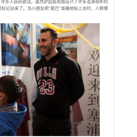
许多人跃跃欲试。虽然驴屁股周围设计了许多混淆视听的
标记出来了。当小朋友把“尾巴”准确地贴上去时，人群爆